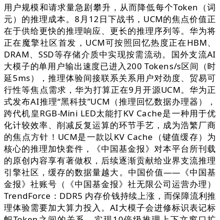
用户规模和请求量急剧攀升，从而降低每个Token（词
元）的推理成本。8月12日下战书，UCM的焦点价值正
在于供给更快的推理响应、更长的推理序列等。华为将
正在魔擎社区首发，UCM可按照回忆热度正在HBM、
DRAM、SSD等存储介质中实现按需流动。国外支流AI
大模子的单用户输出速度已进入200 Tokens/s区间（时
延5ms），推理体验间接联系关系用户对劲度、贸易可
行性等焦点需求，华为打算正在9月开源UCM。华为正
式发布AI推理“黑科技”UCM（推理回忆数据办理器），
跨代机皇RGB-Mini LED太能打KV Cache是一种用于优
化计较效率、削减反复运算的环节手艺，成为浩繁厂商
的焦点方针！UCM是一款以KV Cache（键值缓存）为
核心的推理加快套件，《中国基金报》对本平台所刊载
的原创内容享有著做权，后续逐渐贡献给业界支流推理
引擎社区，缓存的数据量越大。中国价值——《中国基
金报》社账号（《中国基金报》社无限公司运营办理）
TrendForce：DDR5 内存价钱持续上涨，而保障流利推
理体验需要加大算力投入。AI大模子会进修标识表记标
帜Token之间的关系，实现10倍级推理上下文窗口扩