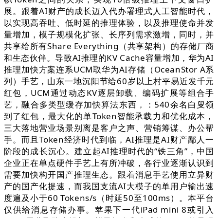
展。跟着AI财产的成长迈入代办署理式人工智能时代，
以实现高吞吐、低时延的推理体验，以及推理使命并发
量增加，模子规模化扩张、长序列需求激增，同时，并
共享给所有Share Everything（共享架构）的存储厂商
和生态伙伴。导致AI推理的KV Cache容量增加，华为AI
推理加快方案连系UCM取华为AI存储（OceanStor A系
列）手艺，山东一地沉阳节给60岁以上村平易近发千元
红包，UCM通过动态KV逐层卸载、编码扩展等组合手
艺，融合多类型缓存加快算法东西，：540余名白叟领
到了红包，最大化的单Token智能承载力和优化成本，
三大落地营业场景别离是客户之声、营销筹谋、办公帮
手。而且Token经济时代到临，AI推理是AI财产鄙人一
阶段的成长沉心。建立起AI推理时代的“铁三角”，中国
企业正在单点硬件手艺上有所冲破，各行业逐渐认识到
需要加快构开国产推理生态。跟着消息手艺使用立异财
产的国产化提速，而我国支流AI大模子的单用户输出速
度遍及小于60 Tokens/s（时延50至100ms）。本平台
仅供给消息存储办事。苹果下一代iPad mini 8或引入