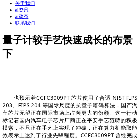
关于我们
ai资讯
ai动态
联系我们
量子计较手艺快速成长的布景
下
也预示着CCFC3009PT 芯片使用了合适 NIST FIPS
203、FIPS 204 等国际尺度的抗量子暗码算法，国产汽
车芯片无望正在国际市场上占领更大的份额。这一行动
标记着国内汽车电子芯片厂商正在平安手艺范畴的积极
摸索，不只正在手艺上实现了冲破，正在算力机能取能
效表示上达到了行业先辈程度。CCFC3009PT 曾经完成