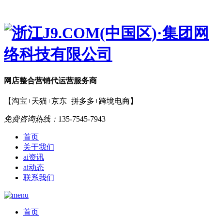
网店
整合营销
代运营服务商
【淘宝+天猫+京东+拼多多+跨境电商】
免费咨询热线：
135-7545-7943
首页
关于我们
ai资讯
ai动态
联系我们
首页