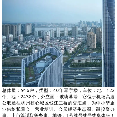
总体量：916户，类型：40年写字楼，车位：地上122
个、地下2438个，外立面：玻璃幕墙，它位于机场高速
公取通往杭州核心城区钱江三桥的交汇点，为中小型企
业供给私董会、营业培训、会员经济生态圈、融投资办
事、上市筹谋取等办事。地铁：1号线号线号线奥体坐！