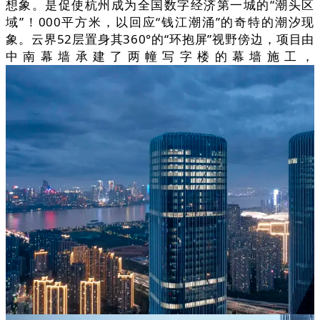
想象。是促使杭州成为全国数字经济第一城的“潮头区
域”！000平方米，以回应“钱江潮涌”的奇特的潮汐现
象。云界52层置身其360°的“环抱屏”视野傍边，项目由
中南幕墙承建了两幢写字楼的幕墙施工，