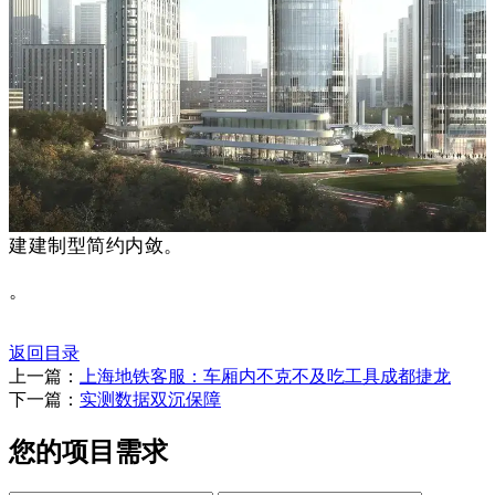
建建制型简约内敛。
。
返回目录
上一篇：
上海地铁客服：车厢内不克不及吃工具成都捷龙
下一篇：
实测数据双沉保障
您的项目需求