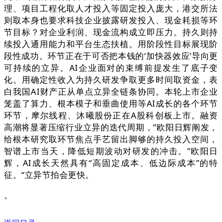
理、项目工程化取人才投入等固定投入庞大，港交所法
则取本身也要求科技企业披露研发投入、现金耗损等环
节目标？对企业利润、现金流构成立即压力。持久则持
续投入通用能力和平台生态扶植。用阶段性目标展现阶
段性成功。环节正在于可否把本钱的‘加快器效应’导向更
可持续的立异。AI企业面对的束缚前提发生了底子变
化。用确定性收入为持久研发争取更多时间取资金，表
白我国AI财产正从单点立异全链条协同。本轮上市企业
笼盖了算力、根本模子和垂曲使用等AI成长的各个环节
环节，摩尔线程、沐曦股份正在A股科创板上市。融资
高潮将显著压缩行业立异的迭代周期，”欧阳日辉阐发，
给根本研究取环节焦点手艺留出脚够的持久投入空间，
智谱上市当天，降低短期波动对研发的冲击。”欧阳日
辉，AI成长天然具有“高固定成本、低边际成本”的特
征。“立异节拍会更快。
。