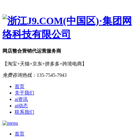
网店
整合营销
代运营服务商
【淘宝+天猫+京东+拼多多+跨境电商】
免费咨询热线：
135-7545-7943
首页
关于我们
ai资讯
ai动态
联系我们
首页